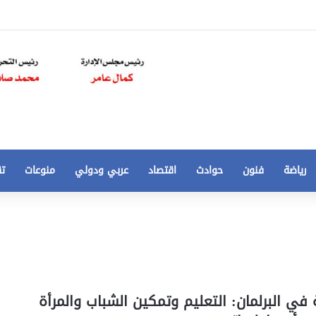
رياضة
فنون
حوادث
اقتصاد
عربي ودولي
منوعات
تق
تخفيض
سعر
المتر
من
250
21 أغسطس، 2020
الي
 مخالفات
تخفيض سعر المتر من 250 الي 50 جنيها
في البرلمان: التعليم وتمكين الشباب والمرأة
50