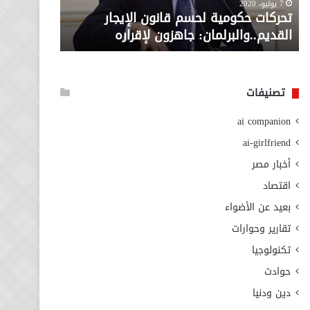
معاش المط
7 يوليو، 2020
لإقراره
من
تحركات حكومية لحسم قانون الإيجار
المطلوبة ل
وزارة
القديم..والبرلمان: جاهزون لإقراره
الاجتماعي
التضامن
الاجتماعي
تصنيفات
ai companion
ai-girlfriend
أخبار مصر
اقتصاد
بعيد عن الأضواء
تقارير وحوارات
تكنولوجيا
حوادث
دين ودنيا