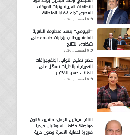
السيسي وملك البحرين يؤكد قوة
التحالفات العربية وثبات الموقف
المصري تجاه قضايا المنطقة
6 أغسطس، 2026
“البيومي” ينتقد منظومة الثانوية
العامة ويطالب بإجابات حاسمة على
شكاوى النتائج
6 أغسطس، 2026
عضو تعليم النواب: الإنفوجرافات
التعريفية بالكليات تسهّل على
الطلاب حسن الاختيار
6 أغسطس، 2026
النائب ميشيل الجمل: مشروع قانون
مواجهة مخاطر السوشيال ميديا
ضرورة لحماية الأسرة وصون حرية