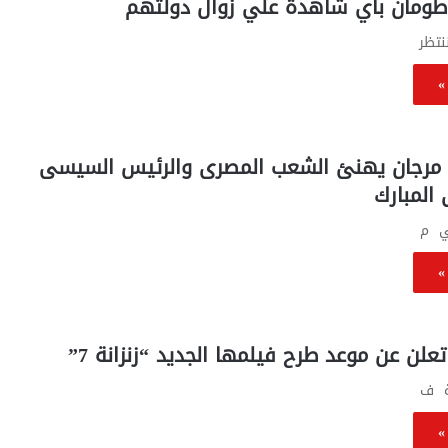
رئيس الوزراء
وإعفاء تلك الفئة من رسوم التصالح ..
د طومان باي شاهدة علي زوال دولتهم
جنيها
واعتراض علي
تحرك برلماني عاجل ومطالب لرئيس الوزراء
وإعفاء
نتظر
بالتنفيذ
تلك
الفئة
»
من
رسوم
التصالح
..
ي مرجان يهنئ الشعب المصرى والرئيس السيسى
تحرك
المبارك
برلماني
عاجل
ي م
ومطالب
لرئيس
»
الوزراء
بالتنفيذ
لن عن موعد طرح فيلمها الجديد “زنزانة 7”
ة ف
»