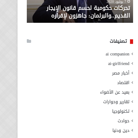
معاش المط
7 يوليو، 2020
لإقراره
من
تحركات حكومية لحسم قانون الإيجار
المطلوبة ل
وزارة
القديم..والبرلمان: جاهزون لإقراره
الاجتماعي
التضامن
الاجتماعي
تصنيفات
ai companion
ai-girlfriend
أخبار مصر
اقتصاد
بعيد عن الأضواء
تقارير وحوارات
تكنولوجيا
حوادث
دين ودنيا