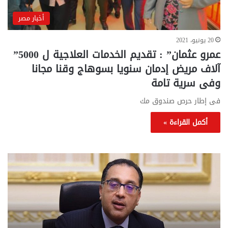
أخبار مصر
20 يونيو، 2021
‪”عمرو عثمان” : تقديم الخدمات العلاجية ل 5000
آلاف مريض إدمان سنويا بسوهاج وقنا مجانا
وفى سرية تامة ‬
فى إطار حرص صندوق مك
أكمل القراءة »
تحركات
مع
حكومية
الم
لحسم
..
قانون
إلي
الإيجار
الم
القديم..والبرلمان:
الم
جاهزون
للص