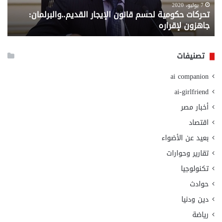
لإقراره
من
7 يوليو، 2020
تحركات حكومية لحسم قانون الإيجار القديم..والبرلمان:
م
وزا
جاهزون لإقراره
و
الت
الا
تصنيفات
ai companion
ai-girlfriend
أخبار مصر
اقتصاد
بعيد عن الأضواء
تقارير وحوارات
تكنولوجيا
حوادث
دين ودنيا
رياضة