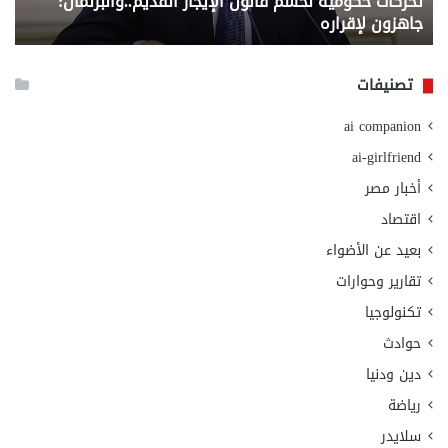
تحركات حكومية لحسم قانون الإيجار القديم..والبرلمان:
م
وزا
جاهزون لإقراره
و
الت
الا
تصنيفات
ai companion
ai-girlfriend
أخبار مصر
اقتصاد
بعيد عن الأضواء
تقارير وحوارات
تكنولوجيا
حوادث
دين ودنيا
رياضة
سلايدر