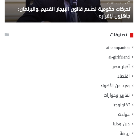
لإقراره
من
7 يوليو، 2020
تحركات حكومية لحسم قانون الإيجار القديم..والبرلمان:
م
وزا
جاهزون لإقراره
و
الت
الا
تصنيفات
ai companion
ai-girlfriend
أخبار مصر
اقتصاد
بعيد عن الأضواء
تقارير وحوارات
تكنولوجيا
حوادث
دين ودنيا
رياضة