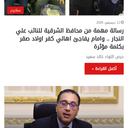
سلايدر
12 ديسمبر، 2020
رسالة مهمة من محافظ الشرقية للنائب علي
النجار .. وامام يفاجئ اهالي كفر اولاد صقر
بكلمة مؤثرة
حرص اللواء خالد سعيد
أكمل القراءة »
تحركات
مع
حكومية
الم
لحسم
..
قانون
إلي
الإيجار
الم
القديم..والبرلمان:
الم
جاهزون
للص