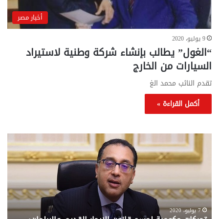
أخبار مصر
9 يوليو، 2020
“الغول” يطالب بإنشاء شركة وطنية لاستيراد
السيارات من الخارج
تقدم النائب محمد الغ
أكمل القراءة »
تحركات
مع
حكومية
الم
لحسم
..
قانون
إلي
الإيجار
الم
القديم..والبرلمان:
الم
جاهزون
للص
لإقراره
من
7 يوليو، 2020