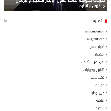
تحركات حكومية لحسم قانون الإيجار القديم..والبرلمان:
م
وزا
جاهزون لإقراره
و
الت
الا
تصنيفات
ai companion
ai-girlfriend
أخبار مصر
اقتصاد
بعيد عن الأضواء
تقارير وحوارات
تكنولوجيا
حوادث
دين ودنيا
رياضة
سلايدر