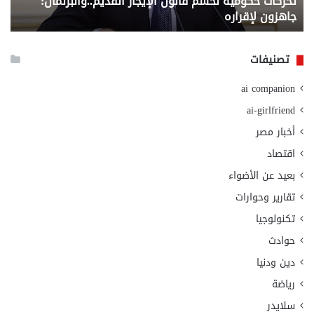
تحركات حكومية لحسم قانون الإيجار القديم..والبرلمان:
م
وزا
جاهزون لإقراره
و
الت
الا
تصنيفات
ai companion
ai-girlfriend
أخبار مصر
اقتصاد
بعيد عن الأضواء
تقارير وحوارات
تكنولوجيا
حوادث
دين ودنيا
رياضة
سلايدر