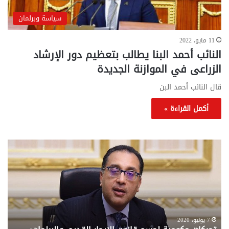
سياسة وبرلمان
11 مايو، 2022
النائب أحمد البنا يطالب بتعظيم دور الإرشاد
الزراعى في الموازنة الجديدة
قال النائب أحمد البن
أكمل القراءة »
تحركات
مع
حكومية
الم
لحسم
..
قانون
إلي
الإيجار
الم
القديم..والبرلمان:
الم
جاهزون
للص
لإقراره
من
7 يوليو، 2020