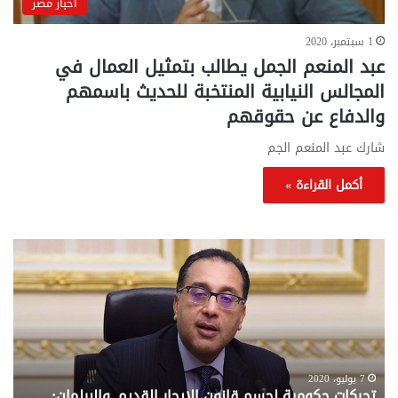
أخبار مصر
1 سبتمبر، 2020
عبد المنعم الجمل يطالب بتمثيل العمال في
المجالس النيابية المنتخبة للحديث باسمهم
والدفاع عن حقوقهم
شارك عبد المنعم الجم
أكمل القراءة »
تحركات
مع
حكومية
الم
لحسم
..
قانون
إلي
الإيجار
الم
القديم..والبرلمان:
الم
جاهزون
للص
لإقراره
من
7 يوليو، 2020
تحركات حكومية لحسم قانون الإيجار القديم..والبرلمان:
م
وزا