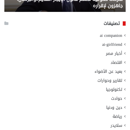
جاهزون لإقراره
و
الت
الا
تصنيفات
ai companion
ai-girlfriend
أخبار مصر
اقتصاد
بعيد عن الأضواء
تقارير وحوارات
تكنولوجيا
حوادث
دين ودنيا
رياضة
سلايدر