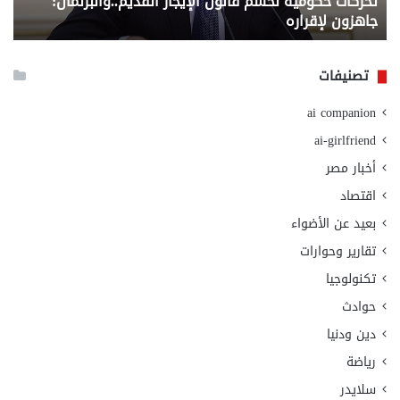
تحركات حكومية لحسم قانون الإيجار القديم..والبرلمان:
م
وزا
جاهزون لإقراره
و
الت
الا
تصنيفات
ai companion
ai-girlfriend
أخبار مصر
اقتصاد
بعيد عن الأضواء
تقارير وحوارات
تكنولوجيا
حوادث
دين ودنيا
رياضة
سلايدر