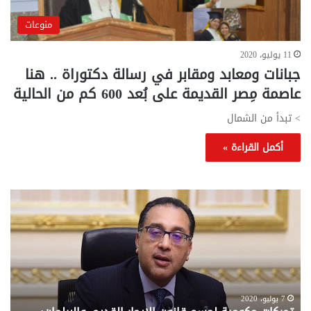
منوعات
11 يوليو، 2020
جبانات ومعابد ومقابر في رسالة دكتوراة .. هنا
عاصمة مِصر القديمة على بُعد 600 كم من الحالية
> تبدأ من الشمال
أكمل القراءة »
تحركات
مع
حكومية
الم
لحسم
..
قانون
إلي
الإيجار
الم
القديم..والبرلمان:
الم
جاهزون
للص
لإقراره
من
7 يوليو، 2020