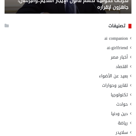
تحركات حكومية لحسم قانون الإيجار القديم..والبرلمان:
م
وزا
جاهزون لإقراره
و
الت
الا
تصنيفات
ai companion
ai-girlfriend
أخبار مصر
اقتصاد
بعيد عن الأضواء
تقارير وحوارات
تكنولوجيا
حوادث
دين ودنيا
رياضة
سلايدر