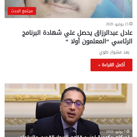
مجتمع الحدث
15 يوليو، 2020
عادل عبدالرزاق يحصل علي شهادة البرنامج
الرئاسي “المعلمون أولا “
بعد مشوار طوي
أكمل القراءة »
تحركات
مع
حكومية
الم
لحسم
..
قانون
إلي
الإيجار
الم
القديم..والبرلمان:
الم
جاهزون
للص
لإقراره
من
7 يوليو، 2020