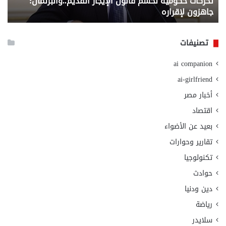
تحركات حكومية لحسم قانون الإيجار القديم..والبرلمان:
م
وزا
جاهزون لإقراره
و
الت
الا
تصنيفات
ai companion
ai-girlfriend
أخبار مصر
اقتصاد
بعيد عن الأضواء
تقارير وحوارات
تكنولوجيا
حوادث
دين ودنيا
رياضة
سلايدر