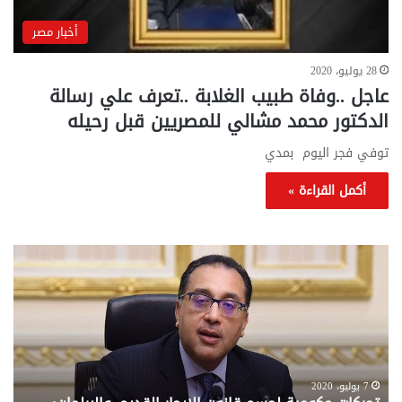
أخبار مصر
28 يوليو، 2020
عاجل ..وفاة طبيب الغلابة ..تعرف علي رسالة
الدكتور محمد مشالي للمصريين قبل رحيله
توفي فجر اليوم بمدي
أكمل القراءة »
تحركات
مع
حكومية
الم
لحسم
..
قانون
إلي
الإيجار
الم
القديم..والبرلمان:
الم
جاهزون
للص
لإقراره
من
7 يوليو، 2020