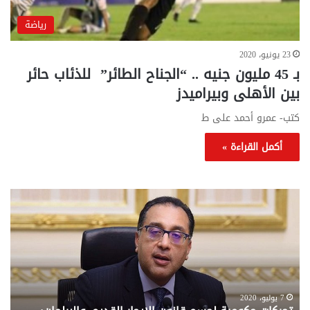
رياضة
23 يونيو، 2020
بـ 45 مليون جنيه .. “الجناح الطائر” للذئاب حائر
بين الأهلى وبيراميدز
كتب- عمرو أحمد على ط
أكمل القراءة »
تحركات
مع
حكومية
الم
لحسم
..
قانون
إلي
الإيجار
الم
القديم..والبرلمان:
الم
جاهزون
للص
لإقراره
من
7 يوليو، 2020