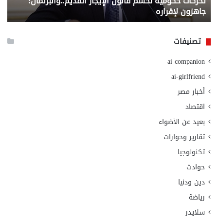
تحركات حكومية لحسم قانون الإيجار القديم..والبرلمان:
م
وزا
جاهزون لإقراره
و
الت
الا
تصنيفات
ai companion
ai-girlfriend
أخبار مصر
اقتصاد
بعيد عن الأضواء
تقارير وحوارات
تكنولوجيا
حوادث
دين ودنيا
رياضة
سلايدر