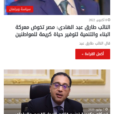
سياسة وبرلمان
8 أكتوبر، 2022
النائب طارق عبد الهادى: مصر تخوض معركة
البناء والتنمية لتوفير حياة كريمة للمواطنين
قال النائب طارق عبد
أكمل القراءة »
تحركات
مع
حكومية
الم
لحسم
..
قانون
إلي
الإيجار
الم
القديم..والبرلمان:
الم
جاهزون
للص
لإقراره
من
7 يوليو، 2020