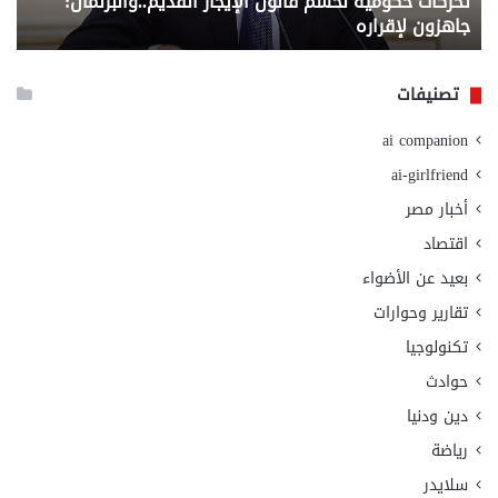
تحركات حكومية لحسم قانون الإيجار القديم..والبرلمان:
م
وزا
جاهزون لإقراره
و
الت
الا
تصنيفات
ai companion
ai-girlfriend
أخبار مصر
اقتصاد
بعيد عن الأضواء
تقارير وحوارات
تكنولوجيا
حوادث
دين ودنيا
رياضة
سلايدر