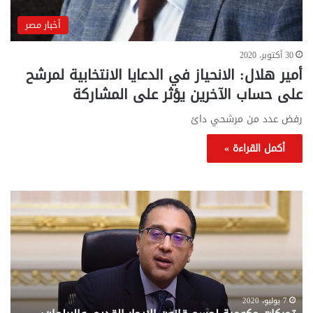
أخبار مصر
30 أكتوبر، 2020
أمير هلال: الانحياز في الدعايا الانتخابية لمرشح
على حساب الآخرين يؤثر على المشاركة
رفض عدد من مرشحي دائ
أكمل القراءة »
تحركات
مع
حكومية
الم
لحسم
..
قانون
إلي
الإيجار
الم
القديم..والبرلمان:
الم
جاهزون
للص
لإقراره
من
7 يوليو، 2020