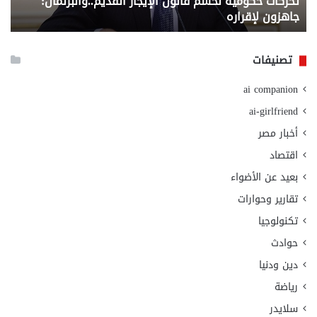
تحركات حكومية لحسم قانون الإيجار القديم..والبرلمان:
م
وزا
جاهزون لإقراره
و
الت
الا
تصنيفات
ai companion
ai-girlfriend
أخبار مصر
اقتصاد
بعيد عن الأضواء
تقارير وحوارات
تكنولوجيا
حوادث
دين ودنيا
رياضة
سلايدر