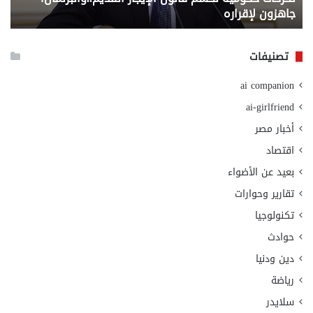
جاهزون لإقراره
و
الت
الا
تصنيفات
ai companion
ai-girlfriend
أخبار مصر
اقتصاد
بعيد عن الأضواء
تقارير وحوارات
تكنولوجيا
حوادث
دين ودنيا
رياضة
سلايدر