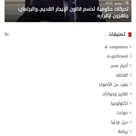
لإقراره
من
7 يوليو، 2020
تحركات حكومية لحسم قانون الإيجار القديم..والبرلمان:
م
وزا
جاهزون لإقراره
و
الت
الا
تصنيفات
ai companion
ai-girlfriend
أخبار مصر
اقتصاد
بعيد عن الأضواء
تقارير وحوارات
تكنولوجيا
حوادث
دين ودنيا
رياضة