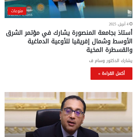
منوعات
4 أبريل، 2025
أستاذ بجامعة المنصورة يشارك في مؤتمر الشرق
الأوسط وشمال إفريقيا للأوعية الدماغية
والقسطرة المخية
يشارك الدكتور وسام ف
أكمل القراءة »
تحركات
مع
حكومية
الم
لحسم
..
قانون
إلي
الإيجار
الم
القديم..والبرلمان:
الم
جاهزون
للص