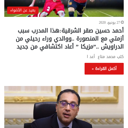
بعيد عن الأضواء
27 يونيو، 2020
أحمد حسين صقر الشرقية:هذا المدرب سبب
أزمتي مع المنصورة ..ووالدي وراء رحيلي من
الدراويش ..”مزيكا ” أعاد اكتشافي من جديد
كتب محمد مناع أعد ا
أكمل القراءة »
تحركات
مع
حكومية
الم
لحسم
..
قانون
إلي
الإيجار
الم
القديم..والبرلمان:
الم
جاهزون
للص