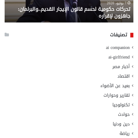
لإقراره
من
7 يوليو، 2020
تحركات حكومية لحسم قانون الإيجار القديم..والبرلمان:
م
وزا
جاهزون لإقراره
و
الت
الا
تصنيفات
ai companion
ai-girlfriend
أخبار مصر
اقتصاد
بعيد عن الأضواء
تقارير وحوارات
تكنولوجيا
حوادث
دين ودنيا
رياضة