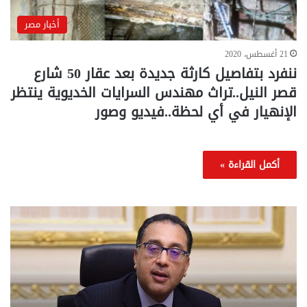
أخبار مصر
21 أغسطس، 2020
ننفرد بتفاصيل كارثة جديدة بعد عقار 50 شارع
قصر النيل..تراث مهندس السرايات الخديوية ينتظر
الإنهيار في أي لحظة..فيديو وصور
أكمل القراءة »
تحركات
مع
حكومية
الم
لحسم
..
قانون
إلي
الإيجار
الم
القديم..والبرلمان:
الم
جاهزون
للص