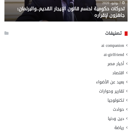
لإقراره
من
7 يوليو، 2020
تحركات حكومية لحسم قانون الإيجار القديم..والبرلمان:
م
وزا
جاهزون لإقراره
و
الت
الا
تصنيفات
ai companion
ai-girlfriend
أخبار مصر
اقتصاد
بعيد عن الأضواء
تقارير وحوارات
تكنولوجيا
حوادث
دين ودنيا
رياضة