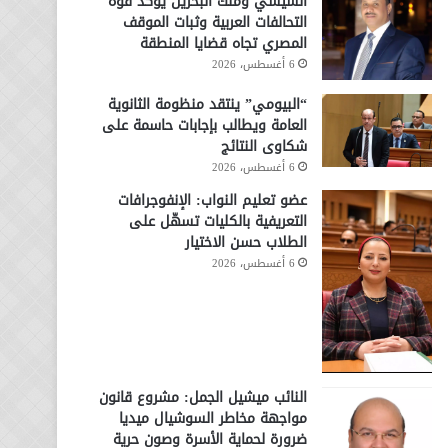
السيسي وملك البحرين يؤكد قوة
التحالفات العربية وثبات الموقف
المصري تجاه قضايا المنطقة
6 أغسطس، 2026
“البيومي” ينتقد منظومة الثانوية
العامة ويطالب بإجابات حاسمة على
شكاوى النتائج
6 أغسطس، 2026
عضو تعليم النواب: الإنفوجرافات
التعريفية بالكليات تسهّل على
الطلاب حسن الاختيار
6 أغسطس، 2026
النائب ميشيل الجمل: مشروع قانون
مواجهة مخاطر السوشيال ميديا
ضرورة لحماية الأسرة وصون حرية