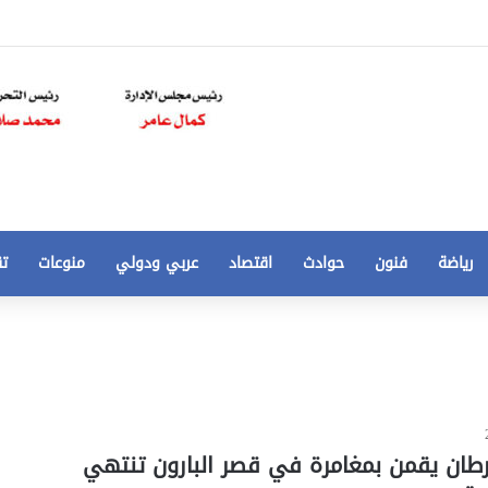
رياضة
فنون
حوادث
اقتصاد
عربي ودولي
منوعات
تق
تخفيض
سعر
المتر
من
250
21 أغسطس، 2020
الي
 مخالفات
تخفيض سعر المتر من 250 الي 50 جنيها
رطان يقمن بمغامرة في قصر البارون تنتهي
50