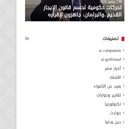
معاش المط
7 يوليو، 2020
لإقراره
من
تحركات حكومية لحسم قانون الإيجار
المطلوبة ل
وزارة
القديم..والبرلمان: جاهزون لإقراره
الاجتماعي
التضامن
الاجتماعي
تصنيفات
ai companion
ai-girlfriend
أخبار مصر
اقتصاد
بعيد عن الأضواء
تقارير وحوارات
تكنولوجيا
حوادث
دين ودنيا