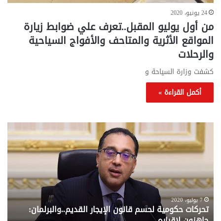
24 يونيو، 2020
من أول يوليو المقبل..تعرف علي ضوابط زيارة
المواقع الأثرية والمتاحف والأفواج السياحية
والرحلات
كشفت وزارة السياحة و
أكمل القراءة »
تحركات
مع
حكومية
الم
لحسم
..
قانون
إلي
الإيجار
الم
القديم..والبرلمان:
الم
جاهزون
للص
لإقراره
من
7 يوليو، 2020
تحركات حكومية لحسم قانون الإيجار القديم..والبرلمان:
م
وزا
جاهزون لإقراره
و
الت