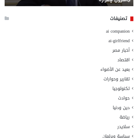
الا
تصنيفات
ai companion
ai-girlfriend
أخبار مصر
اقتصاد
بعيد عن الأضواء
تقارير وحوارات
تكنولوجيا
حوادث
دين ودنيا
رياضة
سلايدر
سياسة وبرلمان