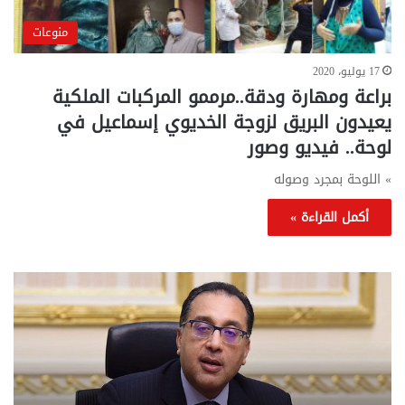
منوعات
17 يوليو، 2020
براعة ومهارة ودقة..مرممو المركبات الملكية
يعيدون البريق لزوجة الخديوي إسماعيل في
لوحة.. فيديو وصور
» اللوحة بمجرد وصوله
أكمل القراءة »
تحركات
مع
حكومية
الم
لحسم
..
قانون
إلي
الإيجار
الم
القديم..والبرلمان:
الم
جاهزون
للص