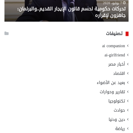
لإقراره
من
7 يوليو، 2020
تحركات حكومية لحسم قانون الإيجار القديم..والبرلمان:
م
وزا
جاهزون لإقراره
و
الت
الا
تصنيفات
ai companion
ai-girlfriend
أخبار مصر
اقتصاد
بعيد عن الأضواء
تقارير وحوارات
تكنولوجيا
حوادث
دين ودنيا
رياضة