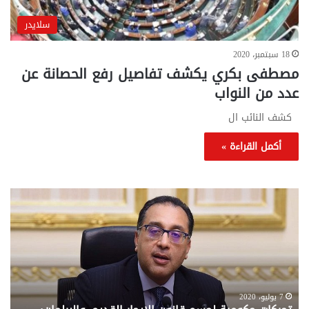
سلايدر
18 سبتمبر، 2020
مصطفى بكري يكشف تفاصيل رفع الحصانة عن
عدد من النواب
كشف النائب ال
أكمل القراءة »
تحركات
مع
حكومية
الم
لحسم
..
قانون
إلي
الإيجار
الم
القديم..والبرلمان:
الم
جاهزون
للص
لإقراره
من
7 يوليو، 2020