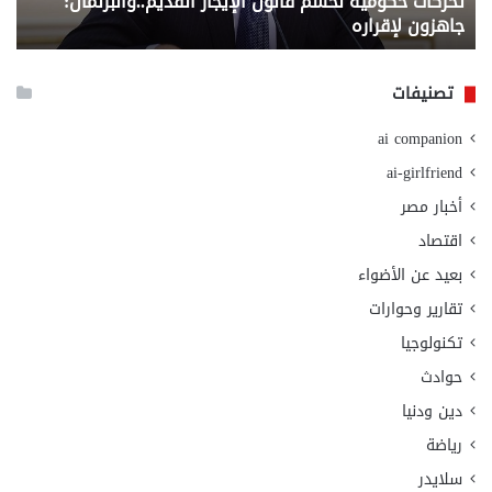
تحركات حكومية لحسم قانون الإيجار القديم..والبرلمان:
م
وزا
جاهزون لإقراره
و
الت
الا
تصنيفات
ai companion
ai-girlfriend
أخبار مصر
اقتصاد
بعيد عن الأضواء
تقارير وحوارات
تكنولوجيا
حوادث
دين ودنيا
رياضة
سلايدر