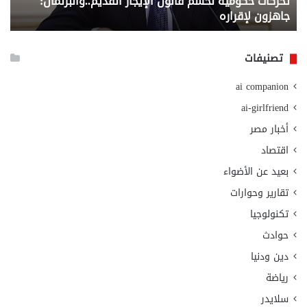
تحركات حكومية لحسم قانون الإيجار القديم..والبرلمان:
م
وزا
جاهزون لإقراره
و
الت
الا
تصنيفات
ai companion
ai-girlfriend
أخبار مصر
اقتصاد
بعيد عن الأضواء
تقارير وحوارات
تكنولوجيا
حوادث
دين ودنيا
رياضة
سلايدر