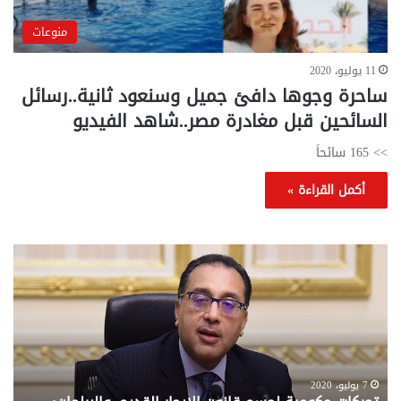
منوعات
11 يوليو، 2020
ساحرة وجوها دافئ جميل وسنعود ثانية..رسائل
السائحين قبل مغادرة مصر..شاهد الفيديو
>> 165 سائحاَ
أكمل القراءة »
تحركات
مع
حكومية
الم
لحسم
..
قانون
إلي
الإيجار
الم
القديم..والبرلمان:
الم
جاهزون
للص
لإقراره
من
7 يوليو، 2020