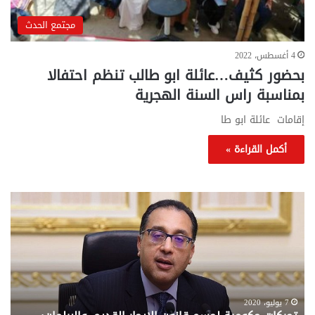
مجتمع الحدث
4 أغسطس، 2022
بحضور كثيف…عائلة ابو طالب تنظم احتفالا
بمناسبة راس السنة الهجرية
إقامات عائلة ابو طا
أكمل القراءة »
تحركات
مع
حكومية
الم
لحسم
..
قانون
إلي
الإيجار
الم
القديم..والبرلمان:
الم
جاهزون
للص
لإقراره
من
7 يوليو، 2020