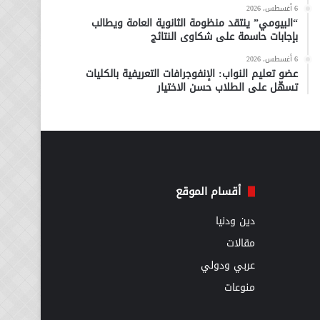
6 أغسطس، 2026
“البيومي” ينتقد منظومة الثانوية العامة ويطالب
بإجابات حاسمة على شكاوى النتائج
6 أغسطس، 2026
عضو تعليم النواب: الإنفوجرافات التعريفية بالكليات
تسهّل على الطلاب حسن الاختيار
أقسام الموقع
دين ودنيا
مقالات
عربي ودولي
منوعات