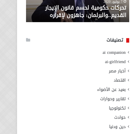
معاش المط
7 يوليو، 2020
لإقراره
من
تحركات حكومية لحسم قانون الإيجار
المطلوبة ل
وزارة
القديم..والبرلمان: جاهزون لإقراره
الاجتماعي
التضامن
الاجتماعي
تصنيفات
ai companion
ai-girlfriend
أخبار مصر
اقتصاد
بعيد عن الأضواء
تقارير وحوارات
تكنولوجيا
حوادث
دين ودنيا