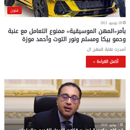
فنون
28 يونيو، 2021
بأمر«المهن الموسيقية» ممنوع التعامل مع عنبة
وحمو بيكا ومسلم ونور التوت وأحمد موزة
أصدرت نقابة المهن ال
أكمل القراءة »
تحركات
مع
حكومية
الم
لحسم
..
قانون
إلي
الإيجار
الم
القديم..والبرلمان:
الم
جاهزون
للص
لإقراره
من
7 يوليو، 2020