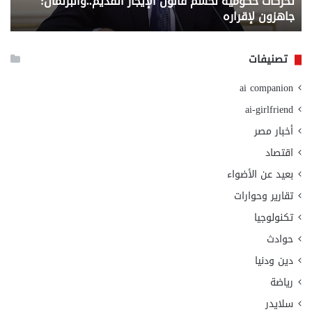
تحركات حكومية لحسم قانون الإيجار القديم..والبرلمان:
م
وزا
جاهزون لإقراره
و
الت
الا
تصنيفات
ai companion
ai-girlfriend
أخبار مصر
اقتصاد
بعيد عن الأضواء
تقارير وحوارات
تكنولوجيا
حوادث
دين ودنيا
رياضة
سلايدر