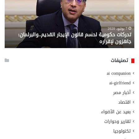
قانون
إلي
الإيجار
الم
القديم..والبرلمان:
الم
جاهزون
للص
لإقراره
من
7 يوليو، 2020
تحركات حكومية لحسم قانون الإيجار القديم..والبرلمان:
م
وزا
جاهزون لإقراره
و
الت
الا
تصنيفات
ai companion
ai-girlfriend
أخبار مصر
اقتصاد
بعيد عن الأضواء
تقارير وحوارات
تكنولوجيا