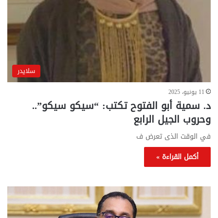
سلايدر
11 يونيو، 2025
د. سمية أبو الفتوح تكتب: “سيكو سيكو”..
وحروب الجيل الرابع
في الوقت الذى تعرض ف
أكمل القراءة »
تحركات
مع
حكومية
الم
لحسم
..