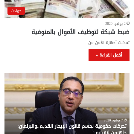
حوادث
2 يوليو، 2020
ضبط شبكة لتوظيف الأموال بالمنوفية
تمكنت أجهزة الأمن من
أكمل القراءة »
تحركات
مع
حكومية
الم
لحسم
..
قانون
إلي
الإيجار
الم
القديم..والبرلمان:
الم
جاهزون
للص
لإقراره
من
7 يوليو، 2020
تحركات حكومية لحسم قانون الإيجار القديم..والبرلمان:
م
وزا
جاهزون لإقراره
و
الت