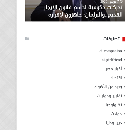
معاش المط
7 يوليو، 2020
لإقراره
من
تحركات حكومية لحسم قانون الإيجار
المطلوبة ل
وزارة
القديم..والبرلمان: جاهزون لإقراره
الاجتماعي
التضامن
الاجتماعي
تصنيفات
ai companion
ai-girlfriend
أخبار مصر
اقتصاد
بعيد عن الأضواء
تقارير وحوارات
تكنولوجيا
حوادث
دين ودنيا