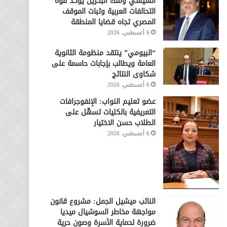
السيسي وملك البحرين يؤكد قوة
التحالفات العربية وثبات الموقف
المصري تجاه قضايا المنطقة
6 أغسطس، 2026
“البيومي” ينتقد منظومة الثانوية
العامة ويطالب بإجابات حاسمة على
شكاوى النتائج
6 أغسطس، 2026
عضو تعليم النواب: الإنفوجرافات
التعريفية بالكليات تسهّل على
الطلاب حسن الاختيار
6 أغسطس، 2026
النائب ميشيل الجمل: مشروع قانون
مواجهة مخاطر السوشيال ميديا
ضرورة لحماية الأسرة وصون حرية