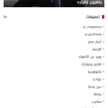
جاهزون لإقراره
و
الت
الا
تصنيفات
ai companion
ai-girlfriend
أخبار مصر
اقتصاد
بعيد عن الأضواء
تقارير وحوارات
تكنولوجيا
حوادث
دين ودنيا
رياضة
سلايدر