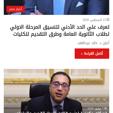
أخبار مصر
15 أغسطس، 2020
تعرف علي الحد الأدني لتنسيق المرحلة الاولي
لطلاب الثانوية العامة وطرق التقديم للكليات
أعلن د. خالد عبدالغف
أكمل القراءة »
تحركات
مع
حكومية
الم
لحسم
..
قانون
إلي
الإيجار
الم
القديم..والبرلمان:
الم
جاهزون
للص
لإقراره
من
7 يوليو، 2020