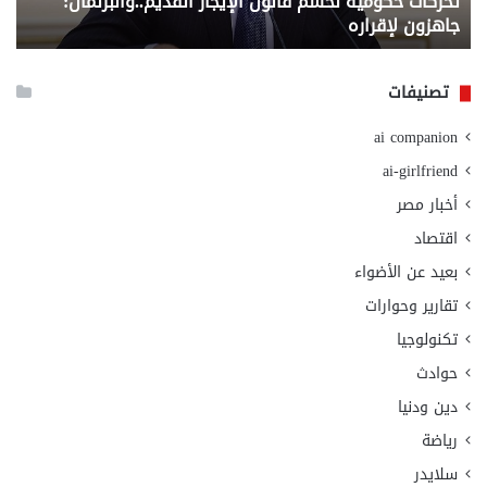
تحركات حكومية لحسم قانون الإيجار القديم..والبرلمان:
م
وزا
جاهزون لإقراره
و
الت
الا
تصنيفات
ai companion
ai-girlfriend
أخبار مصر
اقتصاد
بعيد عن الأضواء
تقارير وحوارات
تكنولوجيا
حوادث
دين ودنيا
رياضة
سلايدر