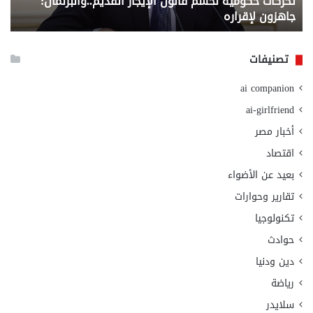
تحركات حكومية لحسم قانون الإيجار القديم..والبرلمان:
م
وزا
جاهزون لإقراره
و
الت
الا
تصنيفات
ai companion
ai-girlfriend
أخبار مصر
اقتصاد
بعيد عن الأضواء
تقارير وحوارات
تكنولوجيا
حوادث
دين ودنيا
رياضة
سلايدر