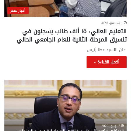
أخبار مصر
1 سبتمبر، 2020
التعليم العالي: ١٥ ألف طالب يسجلون في
تنسيق المرحلة الثانية للعام الجامعي الحالي
اعلن السيد عطا رئيس
أكمل القراءة »
تحركات
مع
حكومية
الم
لحسم
..
قانون
إلي
الإيجار
الم
القديم..والبرلمان:
الم
جاهزون
للص
لإقراره
من
7 يوليو، 2020