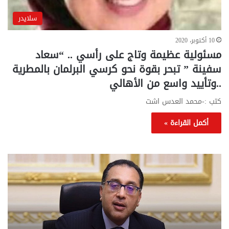
سلايدر
10 أكتوبر، 2020
مسئولية عظيمة وتاج على رأسي .. “سعاد
سفينة ” تبحر بقوة نحو كرسي البرلمان بالمطرية
..وتأييد واسع من الأهالي
كتب :-محمد العدس اشت
أكمل القراءة »
تحركات
مع
حكومية
الم
لحسم
..
قانون
إلي
الإيجار
الم
القديم..والبرلمان:
الم
جاهزون
للص