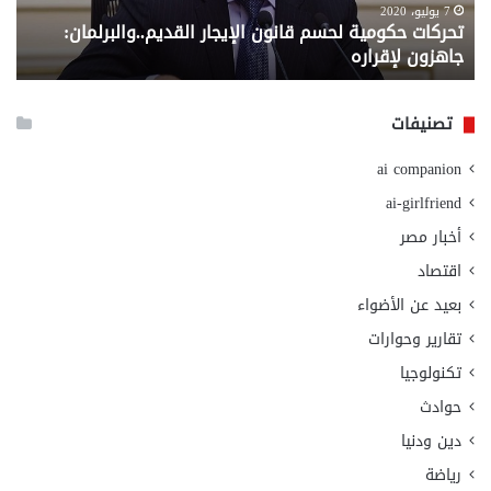
لإقراره
من
7 يوليو، 2020
تحركات حكومية لحسم قانون الإيجار القديم..والبرلمان:
م
وزا
جاهزون لإقراره
و
الت
الا
تصنيفات
ai companion
ai-girlfriend
أخبار مصر
اقتصاد
بعيد عن الأضواء
تقارير وحوارات
تكنولوجيا
حوادث
دين ودنيا
رياضة