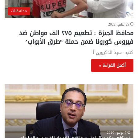
محافظات
29 مايو، 2022
محافظ الجيزة : تطعيم ٢٧٥ الف مواطن ضد
فيروس كورونا ضمن حملة “طرق الأبواب’
كتب: سيد الدكروري أ
أكمل القراءة »
تحركات
مع
حكومية
الم
لحسم
..
قانون
إلي
الإيجار
الم
القديم..والبرلمان:
الم
جاهزون
للص
لإقراره
من
7 يوليو، 2020