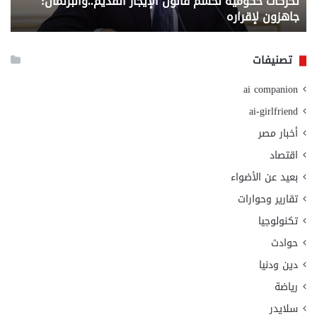
تحركات حكومية لحسم قانون الإيجار القديم..والبرلمان:
م
وزا
جاهزون لإقراره
و
الت
الا
تصنيفات
ai companion
ai-girlfriend
أخبار مصر
اقتصاد
بعيد عن الأضواء
تقارير وحوارات
تكنولوجيا
حوادث
دين ودنيا
رياضة
سلايدر