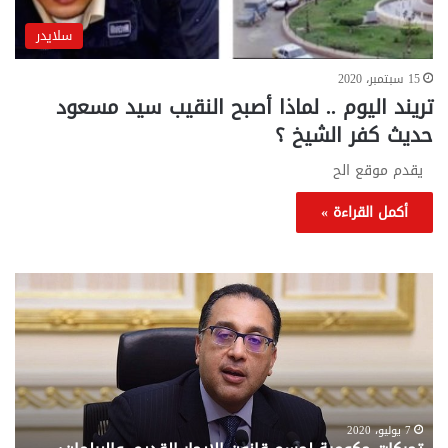
سلايدر
15 سبتمبر، 2020
تريند اليوم .. لماذا أصبح النقيب سيد مسعود
حديث كفر الشيخ ؟
يقدم موقع الح
أكمل القراءة »
تحركات
مع
حكومية
الم
لحسم
..
قانون
إلي
الإيجار
الم
القديم..والبرلمان:
الم
جاهزون
للص
لإقراره
من
7 يوليو، 2020