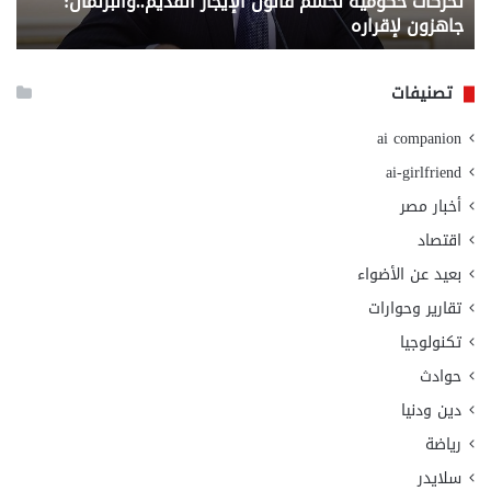
تحركات حكومية لحسم قانون الإيجار القديم..والبرلمان:
م
وزا
جاهزون لإقراره
و
الت
الا
تصنيفات
ai companion
ai-girlfriend
أخبار مصر
اقتصاد
بعيد عن الأضواء
تقارير وحوارات
تكنولوجيا
حوادث
دين ودنيا
رياضة
سلايدر