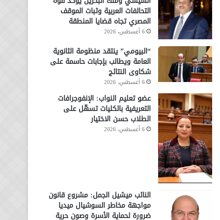
السيسي وملك البحرين يؤكد قوة
التحالفات العربية وثبات الموقف
المصري تجاه قضايا المنطقة
6 أغسطس، 2026
“البيومي” ينتقد منظومة الثانوية
العامة ويطالب بإجابات حاسمة على
شكاوى النتائج
6 أغسطس، 2026
عضو تعليم النواب: الإنفوجرافات
التعريفية بالكليات تسهّل على
الطلاب حسن الاختيار
6 أغسطس، 2026
النائب ميشيل الجمل: مشروع قانون
مواجهة مخاطر السوشيال ميديا
ضرورة لحماية الأسرة وصون حرية