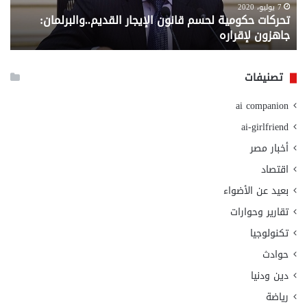
لإقراره
من
7 يوليو، 2020
تحركات حكومية لحسم قانون الإيجار القديم..والبرلمان:
م
وزا
جاهزون لإقراره
و
الت
الا
تصنيفات
ai companion
ai-girlfriend
أخبار مصر
اقتصاد
بعيد عن الأضواء
تقارير وحوارات
تكنولوجيا
حوادث
دين ودنيا
رياضة