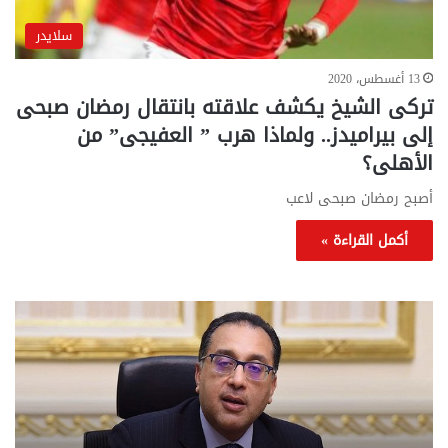
سلايدر
13 أغسطس، 2020
تركى الشيخ يكشف علاقته بانتقال رمضان صبحى
إلى بيراميدز.. ولماذا هرب ” العفيجى” من
الأهلى؟
أصبح رمضان صبحى لاعب
أكمل القراءة »
تحركات
مع
حكومية
الم
لحسم
..
قانون
إلي
الإيجار
الم
القديم..والبرلمان:
الم
جاهزون
للص