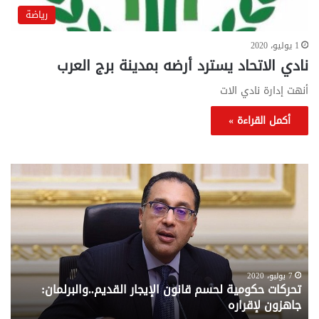
رياضة
1 يوليو، 2020
نادي الاتحاد يسترد أرضه بمدينة برج العرب
أنهت إدارة نادي الات
أكمل القراءة »
تحركات
مع
حكومية
الم
لحسم
..
قانون
إلي
الإيجار
الم
القديم..والبرلمان:
الم
جاهزون
للص
لإقراره
من
7 يوليو، 2020
تحركات حكومية لحسم قانون الإيجار القديم..والبرلمان:
م
وزا
جاهزون لإقراره
و
الت