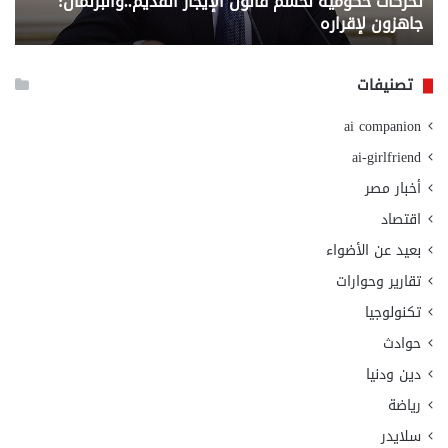
تحركات حكومية لحسم قانون الإيجار القديم..والبرلمان:
م
وزا
جاهزون لإقراره
و
الت
الا
تصنيفات
ai companion
ai-girlfriend
أخبار مصر
اقتصاد
بعيد عن الأضواء
تقارير وحوارات
تكنولوجيا
حوادث
دين ودنيا
رياضة
سلايدر