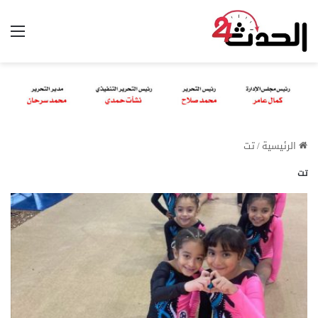
الق
الرئيسية
/
تت
تت