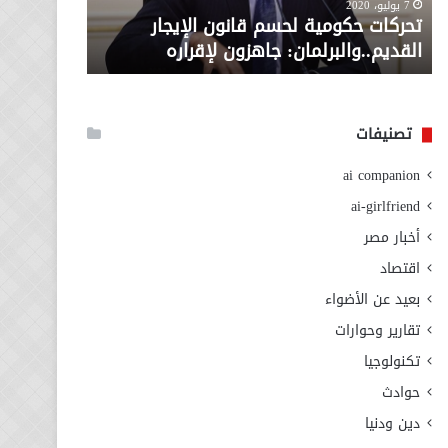
معاش المط
7 يوليو، 2020
لإقراره
من
تحركات حكومية لحسم قانون الإيجار
المطلوبة ل
وزارة
القديم..والبرلمان: جاهزون لإقراره
الاجتماعي
التضامن
الاجتماعي
تصنيفات
ai companion
ai-girlfriend
أخبار مصر
اقتصاد
بعيد عن الأضواء
تقارير وحوارات
تكنولوجيا
حوادث
دين ودنيا