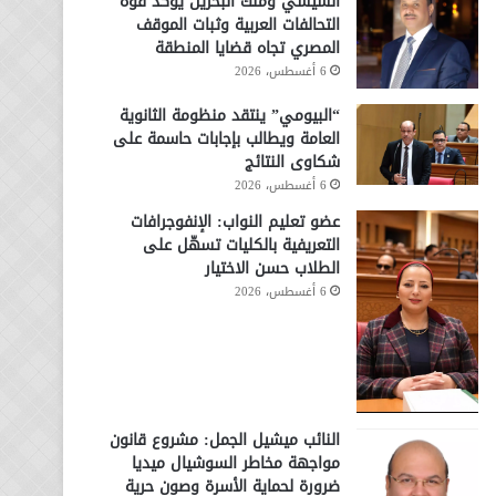
السيسي وملك البحرين يؤكد قوة
التحالفات العربية وثبات الموقف
المصري تجاه قضايا المنطقة
6 أغسطس، 2026
“البيومي” ينتقد منظومة الثانوية
العامة ويطالب بإجابات حاسمة على
شكاوى النتائج
6 أغسطس، 2026
عضو تعليم النواب: الإنفوجرافات
التعريفية بالكليات تسهّل على
الطلاب حسن الاختيار
6 أغسطس، 2026
النائب ميشيل الجمل: مشروع قانون
مواجهة مخاطر السوشيال ميديا
ضرورة لحماية الأسرة وصون حرية