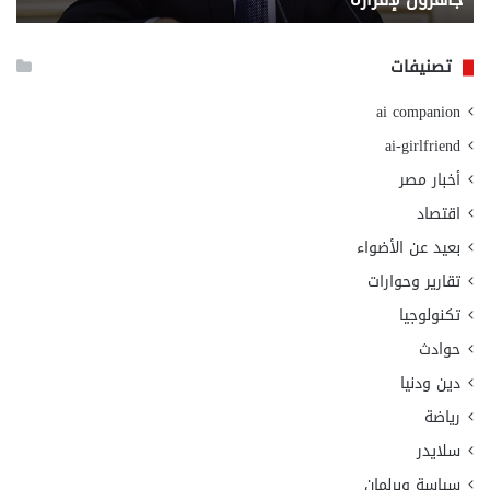
الا
تصنيفات
ai companion
ai-girlfriend
أخبار مصر
اقتصاد
بعيد عن الأضواء
تقارير وحوارات
تكنولوجيا
حوادث
دين ودنيا
رياضة
سلايدر
سياسة وبرلمان