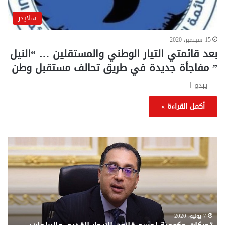
سلايدر
15 سبتمبر، 2020
بعد قائمتي التيار الوطني والمستقلين … “النيل
” مفاجأة جديدة في طريق تحالف مستقبل وطن
يبدو ا
أكمل القراءة »
تحركات
مع
حكومية
الم
لحسم
..
قانون
إلي
الإيجار
الم
القديم..والبرلمان:
الم
جاهزون
للص
لإقراره
من
7 يوليو، 2020