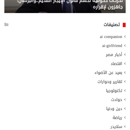
تحركات حكومية لحسم قانون الإيجار القديم..والبرلمان:
م
وزا
جاهزون لإقراره
و
الت
الا
تصنيفات
ai companion
ai-girlfriend
أخبار مصر
اقتصاد
بعيد عن الأضواء
تقارير وحوارات
تكنولوجيا
حوادث
دين ودنيا
رياضة
سلايدر