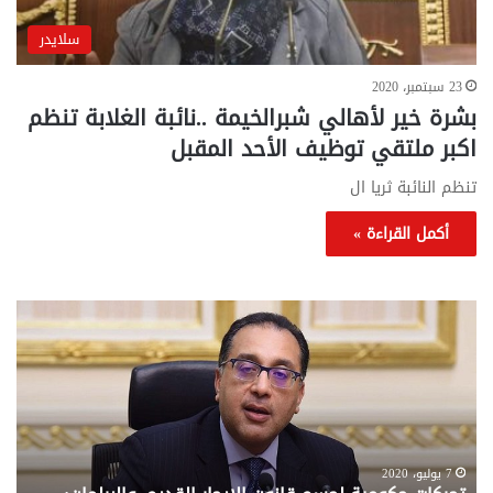
سلايدر
23 سبتمبر، 2020
بشرة خير لأهالي شبرالخيمة ..نائبة الغلابة تنظم
اكبر ملتقي توظيف الأحد المقبل
تنظم النائبة ثريا ال
أكمل القراءة »
تحركات
مع
حكومية
الم
لحسم
..
قانون
إلي
الإيجار
الم
القديم..والبرلمان:
الم
جاهزون
للص
لإقراره
من
7 يوليو، 2020