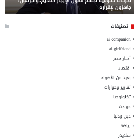
تحركات حكومية لحسم قانون الإيجار القديم..والبرلمان:
م
وزا
جاهزون لإقراره
و
الت
الا
تصنيفات
ai companion
ai-girlfriend
أخبار مصر
اقتصاد
بعيد عن الأضواء
تقارير وحوارات
تكنولوجيا
حوادث
دين ودنيا
رياضة
سلايدر