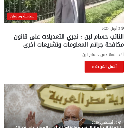
سياسة وبرلمان
3 أبريل، 2025
النائب حسام لبن : نجري التعديلات على قانون
مكافحة جرائم المعلومات وتشريعات أخرى
أكد المهندس حسام لبن
أكمل القراءة »
انتفاضة
عاج
برلمانية
تطو
ضد
جدي
مخالفات
في
البناء..
أزم
بالمستندات
مخا
60
البن
19 أغسطس، 2020