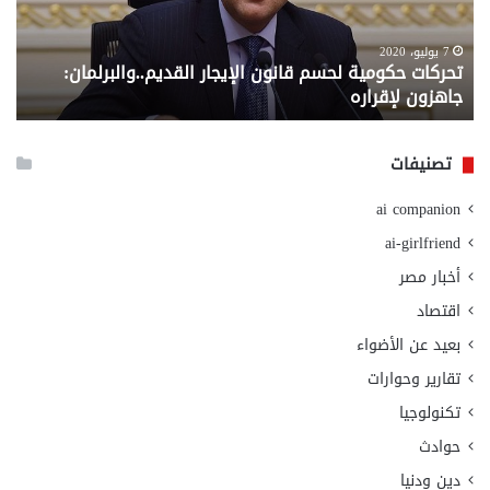
القديم..والبرلمان:
الم
جاهزون
للص
لإقراره
من
7 يوليو، 2020
تحركات حكومية لحسم قانون الإيجار القديم..والبرلمان:
م
وزا
جاهزون لإقراره
و
الت
الا
تصنيفات
ai companion
ai-girlfriend
أخبار مصر
اقتصاد
بعيد عن الأضواء
تقارير وحوارات
تكنولوجيا
حوادث
دين ودنيا