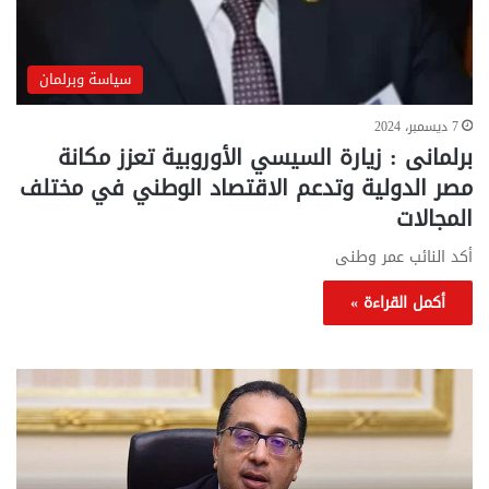
سياسة وبرلمان
7 ديسمبر، 2024
برلمانى : زيارة السيسي الأوروبية تعزز مكانة
مصر الدولية وتدعم الاقتصاد الوطني في مختلف
المجالات
أكد النائب عمر وطنى
أكمل القراءة »
تحركات
مع
حكومية
الم
لحسم
..
قانون
إلي
الإيجار
الم