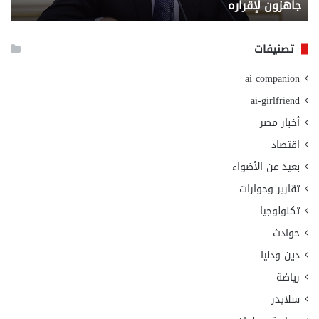
جاهزون لإقراره
و
الت
الا
تصنيفات
ai companion
ai-girlfriend
أخبار مصر
اقتصاد
بعيد عن الأضواء
تقارير وحوارات
تكنولوجيا
حوادث
دين ودنيا
رياضة
سلايدر