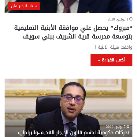
سياسة وبرلمان
1 يوليو، 2020
“مبروك” يحصل علي موافقة الأبنية التعليمية
بتوسعة مدرسة قرية الشريف ببني سويف
وافقت هيئة الأبنية ا
أكمل القراءة »
تحركات
مع
حكومية
الم
لحسم
..
قانون
إلي
الإيجار
الم
القديم..والبرلمان:
الم
جاهزون
للص
لإقراره
من
7 يوليو، 2020
تحركات حكومية لحسم قانون الإيجار القديم..والبرلمان:
م
وزا