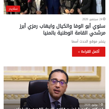
سلايدر
24 سبتمبر، 2020
سلوي أبو الوفا والكيال وايهاب رمزي أبرز
مرشحي القامة الوطنية بالمنيا
ينشر موقع الحدث أسما
أكمل القراءة »
تحركات
مع
حكومية
الم
لحسم
..
قانون
إلي
الإيجار
الم
القديم..والبرلمان:
الم
جاهزون
للص
لإقراره
من
7 يوليو، 2020