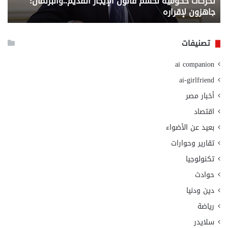
تحركات حكومية لحسم قانون الإيجار القديم..والبرلمان:
م
وزا
جاهزون لإقراره
و
الت
الا
تصنيفات
ai companion
ai-girlfriend
أخبار مصر
اقتصاد
بعيد عن الأضواء
تقارير وحوارات
تكنولوجيا
حوادث
دين ودنيا
رياضة
سلايدر