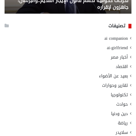
تحركات حكومية لحسم قانون الإيجار القديم..والبرلمان:
م
وزا
جاهزون لإقراره
و
الت
الا
تصنيفات
ai companion
ai-girlfriend
أخبار مصر
اقتصاد
بعيد عن الأضواء
تقارير وحوارات
تكنولوجيا
حوادث
دين ودنيا
رياضة
سلايدر