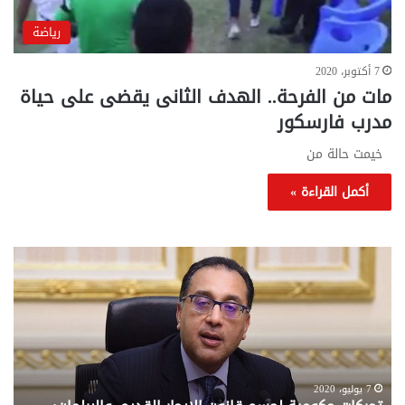
رياضة
7 أكتوبر، 2020
مات من الفرحة.. الهدف الثانى يقضى على حياة
مدرب فارسكور
خيمت حالة من
أكمل القراءة »
تحركات
مع
حكومية
الم
لحسم
..
قانون
إلي
الإيجار
الم
القديم..والبرلمان:
الم
جاهزون
للص
لإقراره
من
7 يوليو، 2020