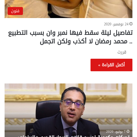
فنون
24 نوفمبر، 2020
تفاصيل ليلة سقط فيها نمبر وان بسبب التطبيع
.. محمد رمضان لا أكذب ولكن اتجمل
قررت
أكمل القراءة »
تحركات
مع
حكومية
الم
لحسم
..
قانون
إلي
الإيجار
الم
القديم..والبرلمان:
الم
جاهزون
للص
لإقراره
من
7 يوليو، 2020