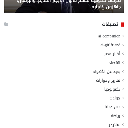
تحركات حكومية لحسم قانون الإيجار القديم..والبرلمان:
م
وزا
جاهزون لإقراره
و
الت
الا
تصنيفات
ai companion
ai-girlfriend
أخبار مصر
اقتصاد
بعيد عن الأضواء
تقارير وحوارات
تكنولوجيا
حوادث
دين ودنيا
رياضة
سلايدر