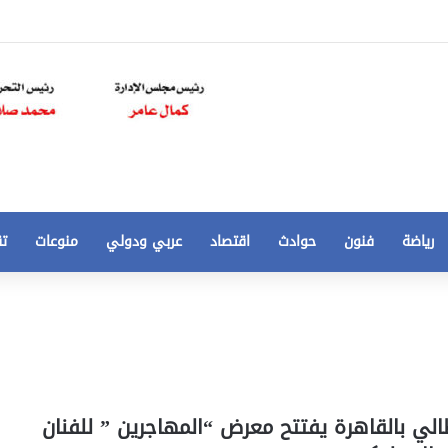
رياضة
فنون
حوادث
اقتصاد
عربي ودولي
منوعات
تق
تخفيض
سعر
المتر
من
250
21 أغسطس، 2020
الي
 مخالفات
تخفيض سعر المتر من 250 الي 50 جنيها
الي بالقاهرة يفتتح معرض “المهاجرين ” للفنان
50