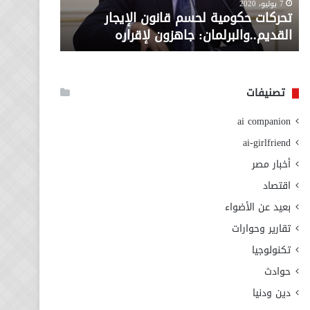
معاش المط
7 يوليو، 2020
لإقراره
من
تحركات حكومية لحسم قانون الإيجار
المطلوبة ل
وزارة
القديم..والبرلمان: جاهزون لإقراره
الاجتماعي
التضامن
الاجتماعي
تصنيفات
ai companion
ai-girlfriend
أخبار مصر
اقتصاد
بعيد عن الأضواء
تقارير وحوارات
تكنولوجيا
حوادث
دين ودنيا