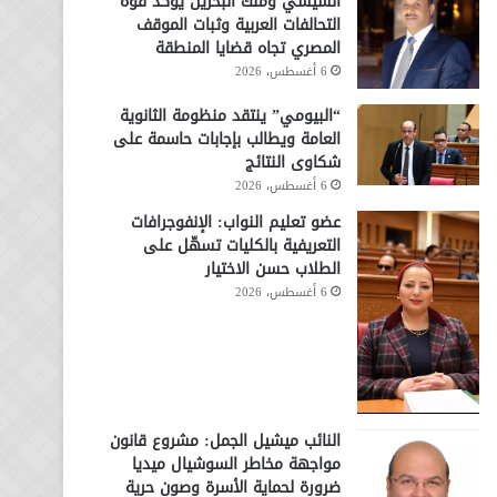
السيسي وملك البحرين يؤكد قوة
التحالفات العربية وثبات الموقف
المصري تجاه قضايا المنطقة
6 أغسطس، 2026
“البيومي” ينتقد منظومة الثانوية
العامة ويطالب بإجابات حاسمة على
شكاوى النتائج
6 أغسطس، 2026
عضو تعليم النواب: الإنفوجرافات
التعريفية بالكليات تسهّل على
الطلاب حسن الاختيار
6 أغسطس، 2026
النائب ميشيل الجمل: مشروع قانون
مواجهة مخاطر السوشيال ميديا
ضرورة لحماية الأسرة وصون حرية